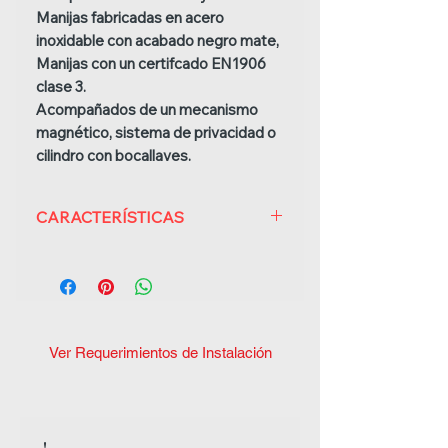
Manijas fabricadas en acero
inoxidable con acabado negro mate,
Manijas con un certifcado EN1906
clase 3.
Acompañados de un mecanismo
magnético, sistema de privacidad o
cilindro con bocallaves.
CARACTERÍSTICAS
SISTEMA DE
SISTEMA DE
PRIVACIDAD
BOCALLAVE
Manijas modelos
Manijas
basics LBII-19 con
modelos basics
Ver Requerimientos de Instalación
roseta normal
LBII-19 con
cuadrada de 52x52
roseta normal
mm, mecanismo
cuadrada de 52
de inscrustar
mm,