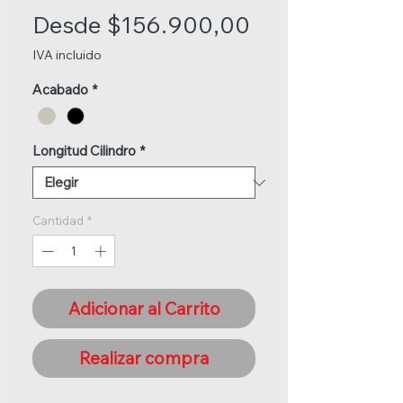
Precio
Desde
$156.900,00
de
IVA incluido
oferta
Acabado
*
Longitud Cilindro
*
Cantidad
*
Adicionar al Carrito
Realizar compra