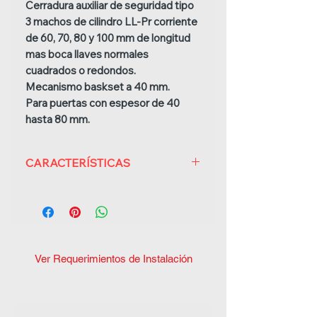
Cerradura auxiliar de seguridad tipo
3 machos de cilindro LL-Pr corriente
de 60, 70, 80 y 100 mm de longitud
mas boca llaves normales
cuadrados o redondos.
Mecanismo baskset a 40 mm.
Para puertas con espesor de 40
hasta 80 mm.
CARACTERÍSTICAS
- Mecanismo:
712 de incrustar para
cilindro , con 3 bulones de seguridad.
- Especificación Mecanismo:
Distancia del canto al eje del cilindro
40 mm.
Ver Requerimientos de Instalación
- Canto Puertas:
Para puertas con
espesor de 40 hasta 80 mm.
- Especificación
Cilindro: Cilindro LL-
Pr 60,70,80 y 100 mm de longitud