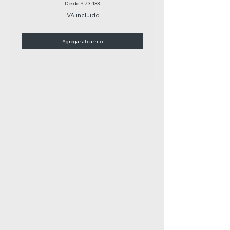
Precio de oferta
Desde
$ 73.433
IVA incluido
Agregar al carrito