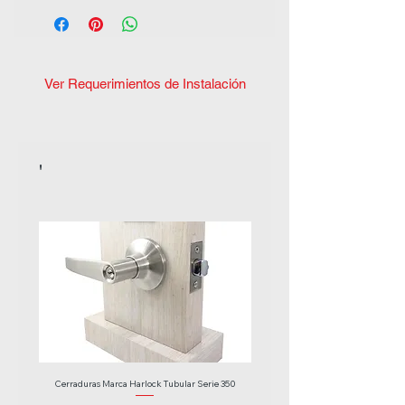
Ver Requerimientos de Instalación
'
Cerraduras Marca Harlock Tubular Serie 350
Cerraduras Marca Harlock Tubular