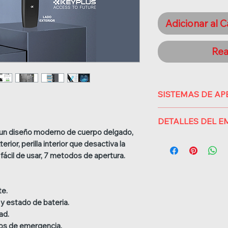
Adicionar al C
Rea
SISTEMAS DE A
Huella: Capacidad 
DETALLES DEL 
Contraseña de 6 a
n un diseño moderno de cuerpo delgado,
registros.
1 * Cerradura de p
terior, perilla interior que desactiva la
Clave virtual.
3 * Tarjeta de cris
 fácil de usar, 7 metodos de apertura.
2 Llaves mecanica
2 * Llaves mecáni
3 Tarjetas IC: Cap
1 * Mecanismo.
APP movil TTLock
Dibujo técnico (gu
te.
 y estado de bateria.
ad.
os de emergencia.