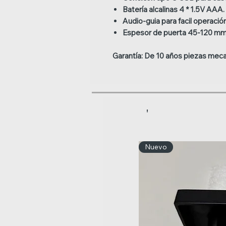
Batería alcalinas 4 * 1.5V AAA.
Audio-guia para facil operación
Espesor de puerta 45-120 m
Garantía:
De 10 años piezas meca
'
Nuevo