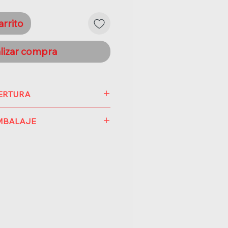
arrito
lizar compra
PERTURA
de 120 registros.
EMBALAJE
 12 digitos, capacidad 150
uerta inteligente
tal Mifare
s.
cas.
acidad hasta 200 tarjetas.
.
ia de instalación).