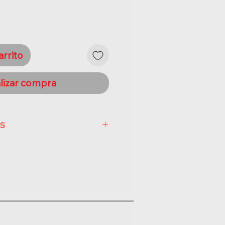
arrito
lizar compra
AS
ale de incrustar para cilindro ,
o tipo pico loro.
 puertas con espesor de 40
canismo:
Distancia del canto al eje
cilindro LL-Pr 60,70,80 y 100 mm
pesor de puerta.