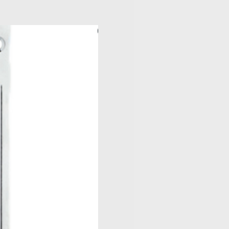
x 304 con acabado Cromo y
ra bloquear o desbloquear el
Iva incluido
ciona la perilla interior o la llave
uego girando.
ores corredizas de habitación,
tc.
ecibidor, Cilindro, Bocallaves y
 funcionamiento y en acabado.