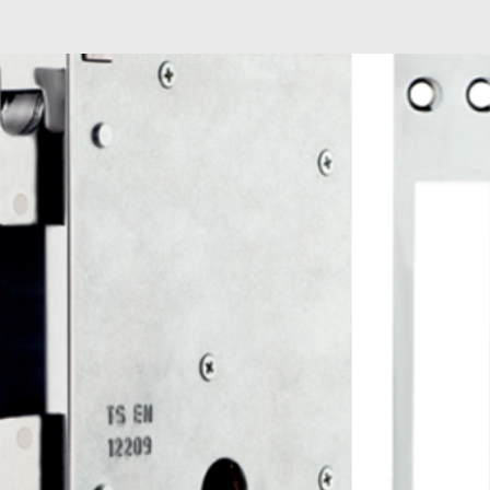
- Material:
Acero Ino
Negro.
- Funcionamiento:
Pa
pestillo tipo loro se ac
desde el exterior y l
- Usos:
Puertas interi
oficinas, depósitos, e
- Incluye:
Mecanismo, R
Tornillería,
- Garantía:
10 años en