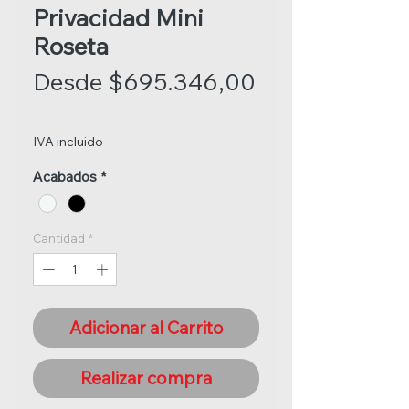
Privacidad Mini
Roseta
Desde
$695.346,00
Precio
de
IVA incluido
oferta
Acabados
*
Cantidad
*
Adicionar al Carrito
Realizar compra