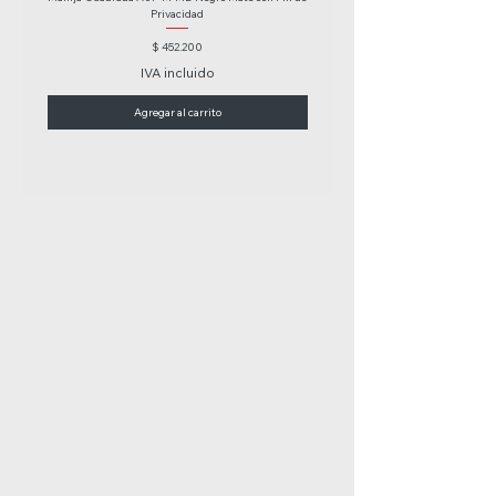
Privacidad
Precio
$ 452.200
IVA incluido
Agregar al carrito