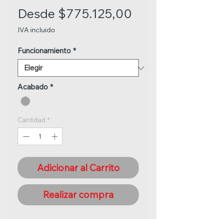
Precio
Desde
$775.125,00
de
IVA incluido
oferta
Funcionamiento
*
Acabado
*
Cantidad
*
Adicionar al Carrito
Realizar compra