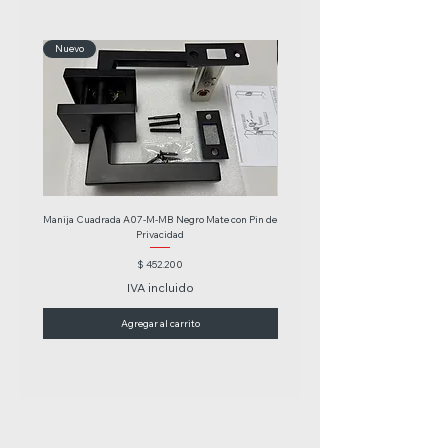
Nuevo
Nuevo
Manija Cuadrada A07-M-MB Negro Mate con Pin de
Manija Tubular Redonda A10M Negr
Privacidad
Precio
$ 452.200
IVA incluido
Agregar al carrito