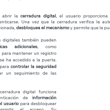
 abrir la 
cerradura digital
, el usuario proporciona 
nticarse. Una vez que la cerradura verifica la aute
ionada, 
desbloquea el mecanismo
 y permite que la pu
 digitales también pueden 
ticas adicionales
, como 
, para mantener un registro 
e ha accedido a la puerta. 
 para 
controlar la seguridad
ar un seguimiento de las 
rradura digital funciona 
nticación de 
información 
l usuario
 para desbloquear 
rmitir el acceso. Su 