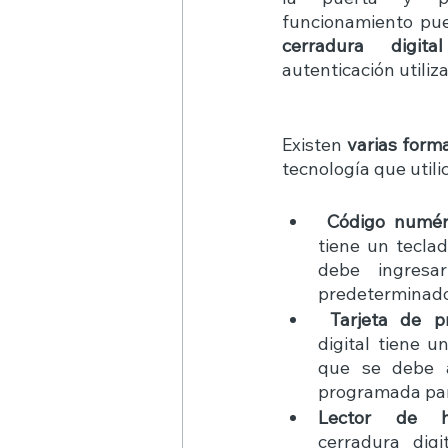
funcionamiento pue
cerradura digital
autenticación utiliz
Existen 
varias form
tecnología que utili
Código numér
tiene un tecla
debe ingresa
predeterminado 
 Tarjeta de p
digital tiene un
que se debe a
programada para
Lector de hu
cerradura digi