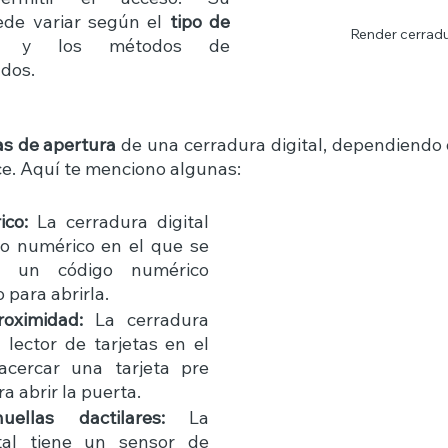
de variar según el 
tipo de 
Render cerrad
 y los métodos de 
ados.
as de apertura
 de una cerradura digital, dependiendo 
ce. Aquí te menciono algunas: 
ico:
 La cerradura digital 
do numérico en el que se 
r un código numérico 
para abrirla. 
roximidad:
 La cerradura 
 lector de tarjetas en el 
cercar una tarjeta pre 
 abrir la puerta. 
ellas dactilares:
 La 
tal tiene un sensor de 