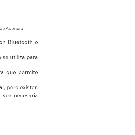
de Apertura
ón Bluetooth o 
se utiliza para 
a que permite 
Estas son solo algunas de las formas de apertura de una cerradura digital, pero existen 
 vea necesaria 