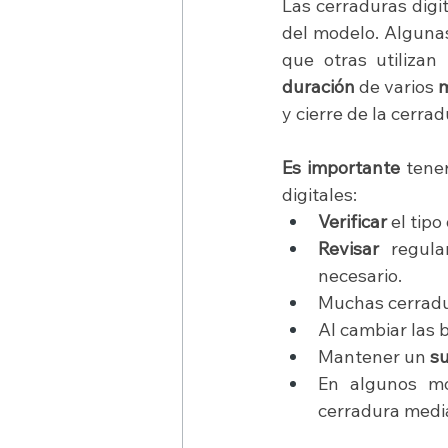
Las cerraduras digi
del modelo. Algunas
que otras utilizan 
duración
 de varios 
m
y cierre de la cerrad
Es importante
 tene
digitales:
Verificar
 el tip
Revisar
 regula
necesario.
Muchas cerradur
Al cambiar las b
Mantener un 
su
En algunos mod
cerradura medi