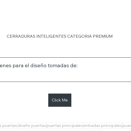
CERRADURAS INTELIGENTES CATEGORIA PREMIUM
enes para el diseño tomadas de:
Click Me
s puertas
diseño puertas
puertas principales
entradas principales
puer