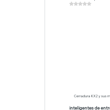
Obtuvo NaN de 5 es
Cerradura KX2 y sus m
inteligentes de entr