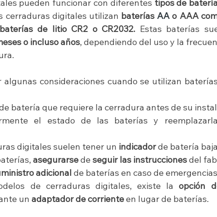
tales pueden funcionar con diferentes 
tipos de baterí
 cerraduras digitales utilizan
 baterías 
AA
 o AAA co
baterías de litio CR2 o CR2032.
eses o incluso años
, dependiendo del uso y la frecuen
ura.
r algunas consideraciones cuando se utilizan baterías
o de batería que requiere la cerradura antes de su insta
rmente el estado de las baterías y reemplazarl
as digitales suelen tener un 
indicador 
de batería baja
aterías, 
asegurarse
 de 
seguir las instrucciones
 del fab
ministro adicional 
de baterías en caso de emergencias
elos de cerraduras digitales, existe la 
opción d
ante un
 adaptador de corriente
 en lugar de baterías.