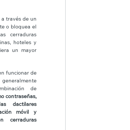
 a través de un 
e o bloquea el 
s cerraduras 
nas, hoteles y 
iera un mayor 
n funcionar de 
generalmente 
operan mediante una combinación de 
o contraseñas, 
s dactilares 
cación móvil y 
n cerraduras 